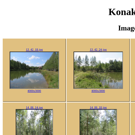
Konak
Imag
13_42_18.jpg
13_42_24.jpg
4000x3000
4000x3000
14_06_14.jpg
14_06_18.jpg