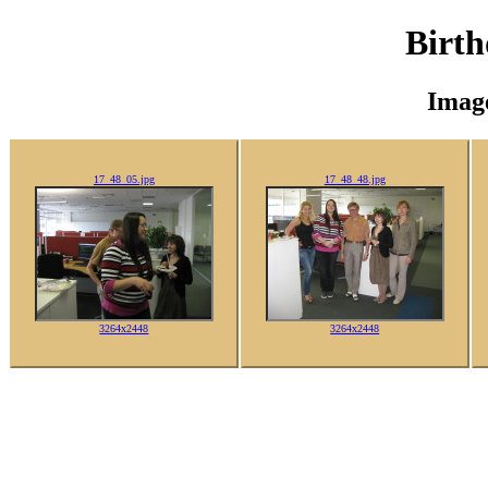
Birth
Imag
17_48_05.jpg
17_48_48.jpg
3264x2448
3264x2448