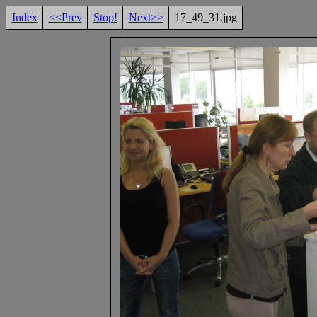
Index
<<Prev
Stop!
Next>>
17_49_31.jpg