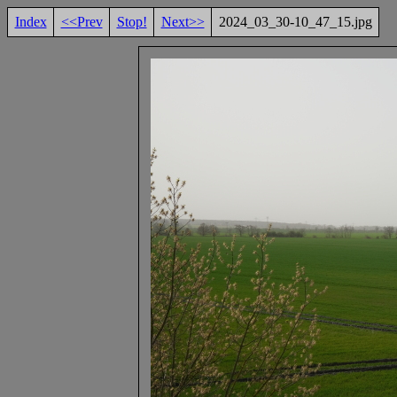
Index
<<Prev
Stop!
Next>>
2024_03_30-10_47_15.jpg