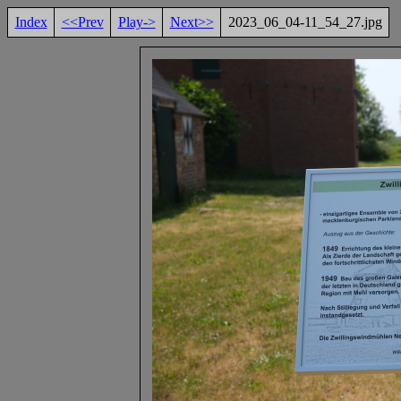
Index
<<Prev
Play->
Next>>
2023_06_04-11_54_27.jpg