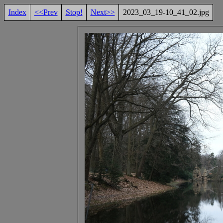
Index
<<Prev
Stop!
Next>>
2023_03_19-10_41_02.jpg