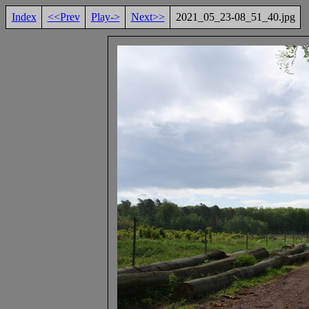
Index
<<Prev
Play->
Next>>
2021_05_23-08_51_40.jpg