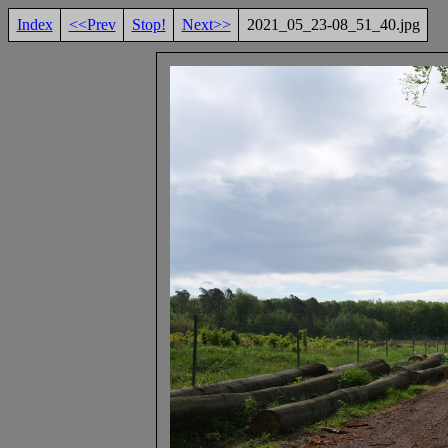
Index
<<Prev
Stop!
Next>>
2021_05_23-08_51_40.jpg