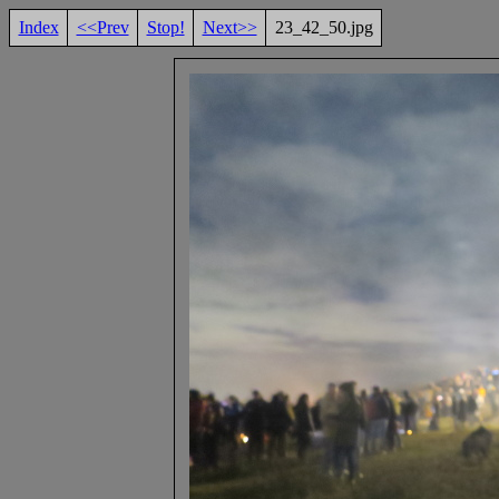
Index
<<Prev
Stop!
Next>>
23_42_50.jpg