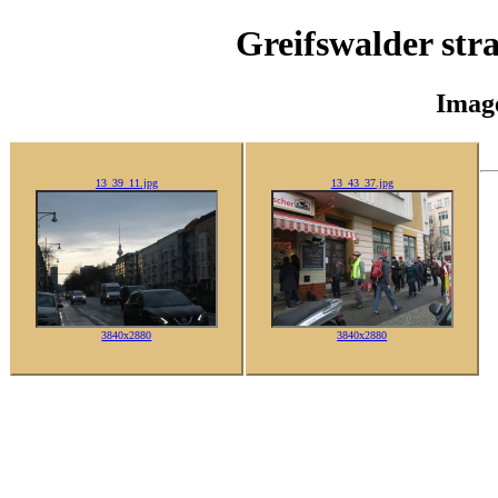
Greifswalder str
Imag
13_39_11.jpg
13_43_37.jpg
3840x2880
3840x2880