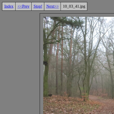
Index
<<Prev
Stop!
Next>>
10_03_41.jpg