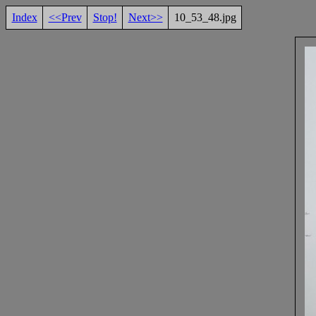
Index
<<Prev
Stop!
Next>>
10_53_48.jpg