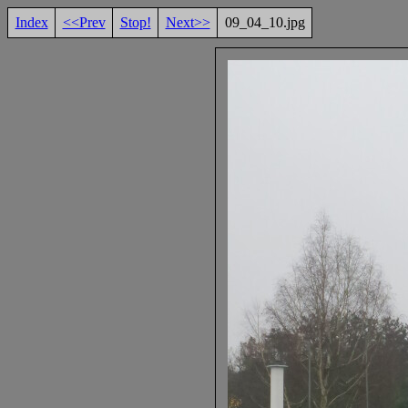
Index
<<Prev
Stop!
Next>>
09_04_10.jpg