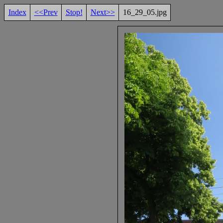
Index
<<Prev
Stop!
Next>>
16_29_05.jpg