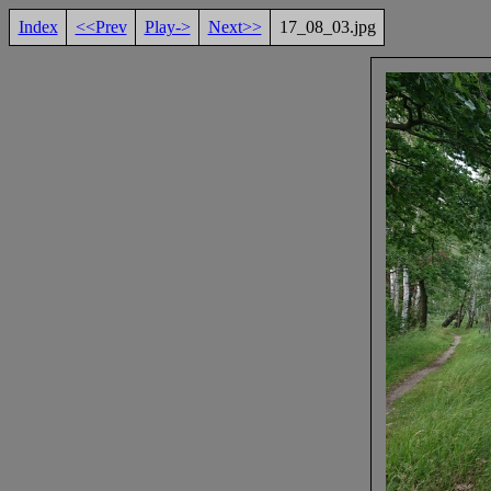
Index
<<Prev
Play->
Next>>
17_08_03.jpg