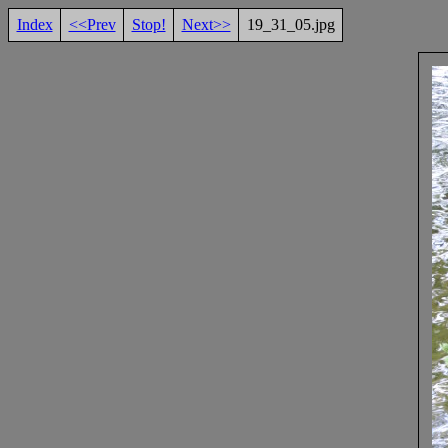
Index
<<Prev
Stop!
Next>>
19_31_05.jpg