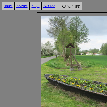
Index
<<Prev
Stop!
Next>>
13_18_29.jpg