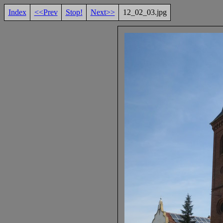
Index
<<Prev
Stop!
Next>>
12_02_03.jpg