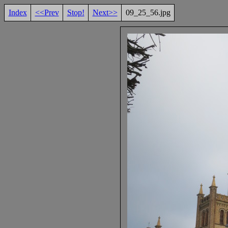
Index
<<Prev
Stop!
Next>>
09_25_56.jpg