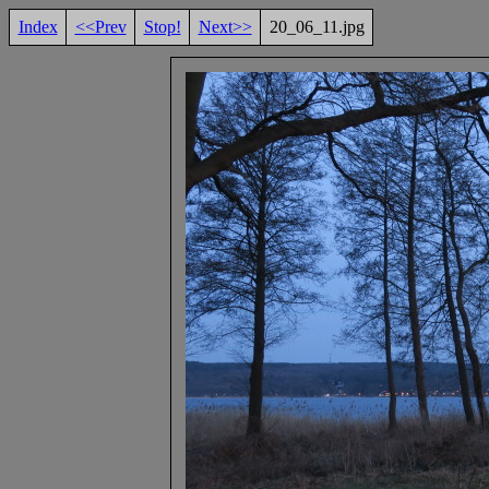
Index
<<Prev
Stop!
Next>>
20_06_11.jpg