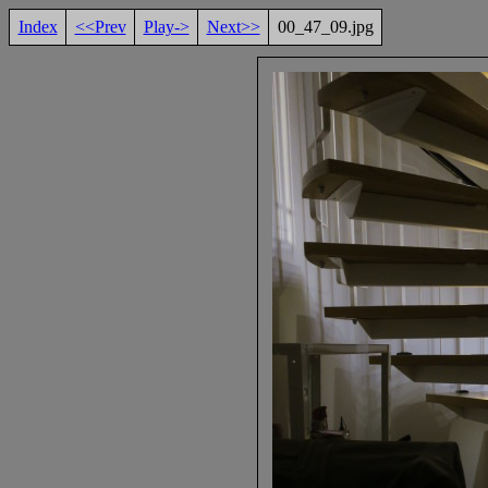
Index
<<Prev
Play->
Next>>
00_47_09.jpg