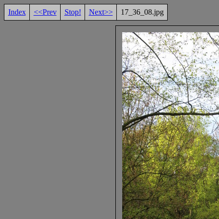
Index
<<Prev
Stop!
Next>>
17_36_08.jpg