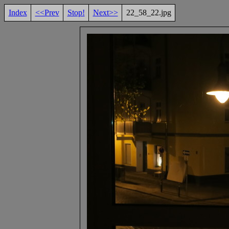
Index
<<Prev
Stop!
Next>>
22_58_22.jpg