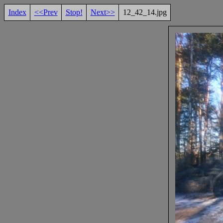
Index
<<Prev
Stop!
Next>>
12_42_14.jpg