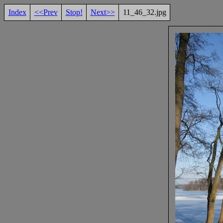
Index
<<Prev
Stop!
Next>>
11_46_32.jpg