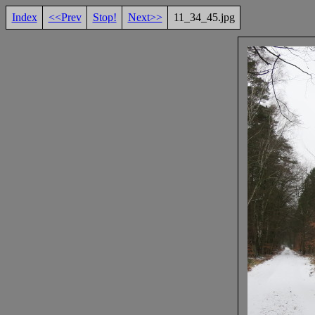
Index
<<Prev
Stop!
Next>>
11_34_45.jpg