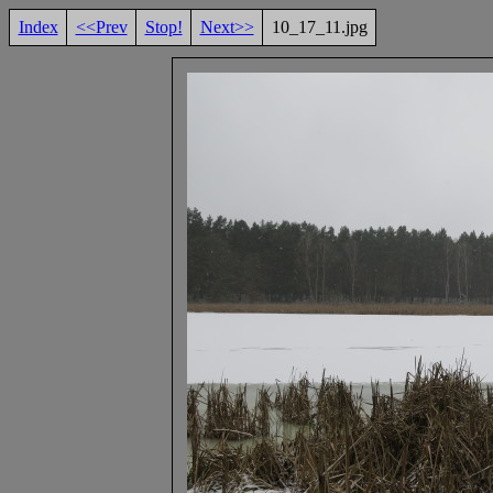
Index
<<Prev
Stop!
Next>>
10_17_11.jpg