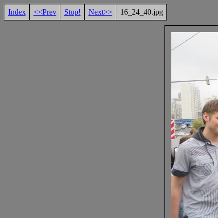
Index
<<Prev
Stop!
Next>>
16_24_40.jpg