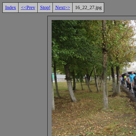
Index
<<Prev
Stop!
Next>>
16_22_27.jpg