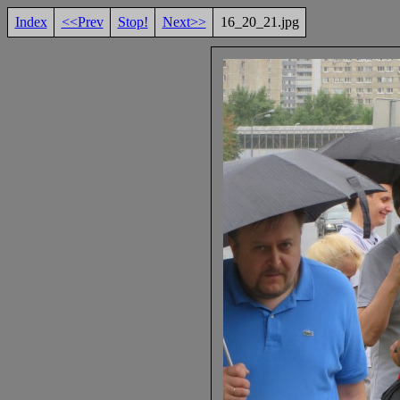
Index
<<Prev
Stop!
Next>>
16_20_21.jpg