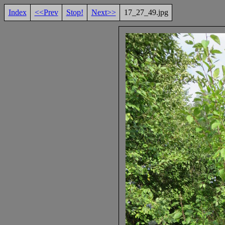
Index
<<Prev
Stop!
Next>>
17_27_49.jpg