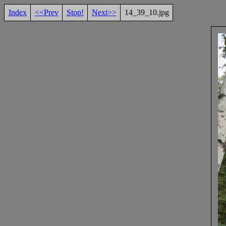
Index
<<Prev
Stop!
Next>>
14_39_10.jpg