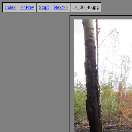
Index
<<Prev
Stop!
Next>>
14_30_46.jpg