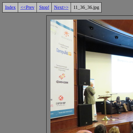
Index
<<Prev
Stop!
Next>>
11_36_36.jpg