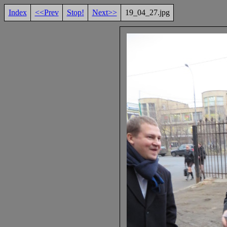
Index
<<Prev
Stop!
Next>>
19_04_27.jpg