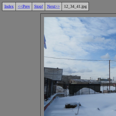
Index
<<Prev
Stop!
Next>>
12_34_41.jpg