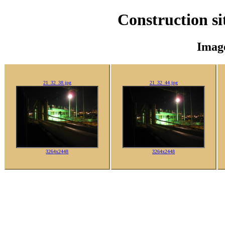
Construction s
Imag
21_32_38.jpg
21_32_44.jpg
3264x2448
3264x2448