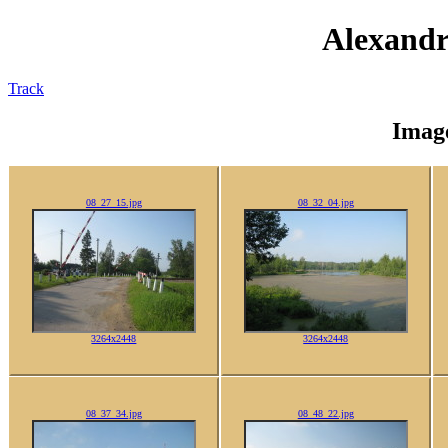
Alexandr
Track
Imag
08_27_15.jpg
08_32_04.jpg
3264x2448
3264x2448
08_37_34.jpg
08_48_22.jpg