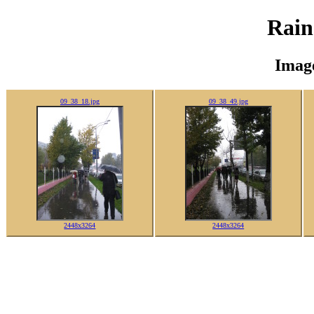
Rain
Imag
09_38_18.jpg
09_38_49.jpg
2448x3264
2448x3264